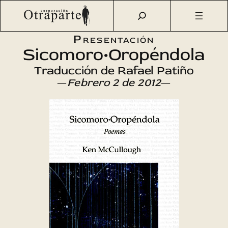
Saltar
Otraparte.org
/
Agenda Cultural
/
Literatura
/
al
Sicomoro•Oropéndola
contenido
Presentación
Sicomoro•Oropéndola
Traducción de Rafael Patiño
—
Febrero 2 de 2012
—