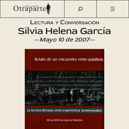
Saltar
Otraparte.org
/
Agenda Cultural
/
Literatura
/
Relato de un
al
encuentro entre palabras
contenido
Lectura y Conversación
Silvia Helena García
—
Mayo 10 de 2007
—