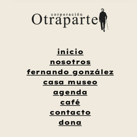
Saltar
al
contenido
inicio
nosotros
fernando gonzález
casa museo
agenda
café
contacto
dona