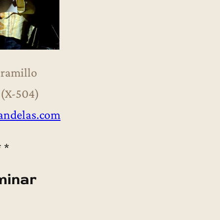
aramillo
 (X-504)
ndelas.com
* *
minar