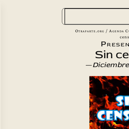
B
u
s
Otraparte.org
/
Agenda C
c
cen
Presen
a
Sin c
r
—
Diciembre