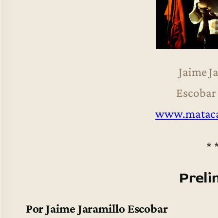
Jaime J
Escobar
www.mataca
* 
Preli
Por Jaime Jaramillo Escobar