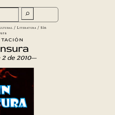
ultural
/
Literatura
/
Sin
sura
tación
ensura
 2 de 2010
—