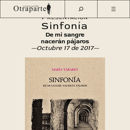
Saltar
Otraparte.org
/
Agenda Cultural
/
Literatura
/
Sinfonía
al
Presentación
contenido
Sinfonía
De mi sangre
nacerán pájaros
—Octubre 17 de 2017—