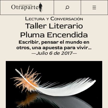
Saltar
Otraparte.org
/
Agenda Cultural
/
Literatura
/
Taller
al
Literario Pluma Encendida
contenido
Lectura y Conversación
Taller Literario
Pluma Encendida
Escribir, pensar el mundo en
otros, una apuesta para vivir…
—Julio 6 de 2017—