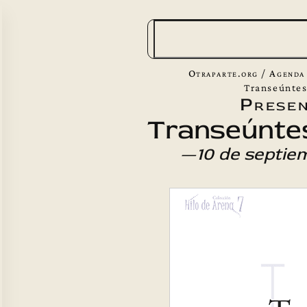
B
u
s
Otraparte.org
/
Agenda
c
Transeúntes
Presen
a
Transeúntes
r
—10 de septie