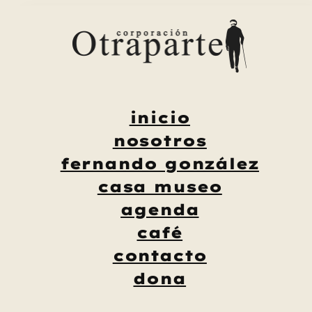
Saltar
al
contenido
inicio
nosotros
fernando gonzález
casa museo
agenda
café
contacto
dona