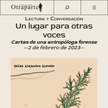
Saltar
Otraparte.org
/
Agenda Cultural
/
Literatura
/
Un lugar
al
para otras voces
contenido
Lectura y Conversación
Un lugar para otras
voces
Cartas de una antropóloga forense
—2 de febrero de 2023—