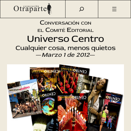
Saltar
Otraparte.org
/
Agenda Cultural
/
Literatura
/
Universo
al
Centro
contenido
Conversación con
el Comité Editorial
Universo Centro
Cualquier cosa, menos quietos
—
Marzo 1 de 2012
—