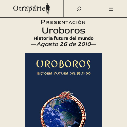
Saltar
Otraparte.org
/
Agenda Cultural
/
Literatura
/
Uroboros –
al
Historia futura del mundo
contenido
Presentación
Uroboros
Historia futura del mundo
—
Agosto 26 de 2010
—