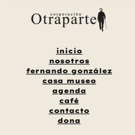
Saltar
al
contenido
inicio
nosotros
fernando gonzález
casa museo
agenda
café
contacto
dona