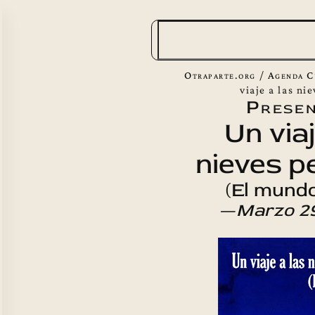
B
u
s
Otraparte.org
/
Agenda C
c
viaje a las ni
Presen
a
Un viaj
r
nieves p
(El mundo
—
Marzo 29