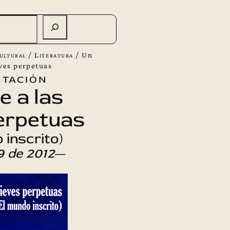
ultural
/
Literatura
/
Un
eves perpetuas
tación
e a las
erpetuas
 inscrito)
 de 2012
—