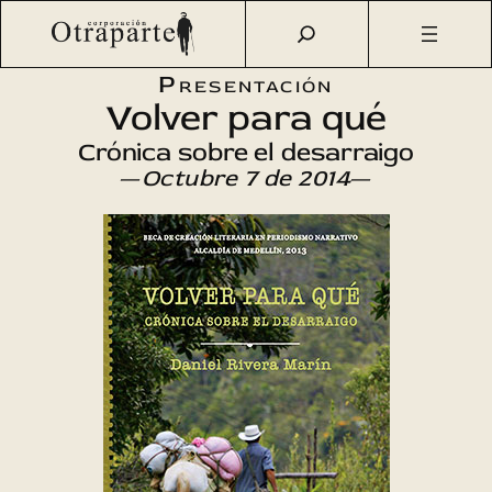
Saltar
Otraparte.org
/
Agenda Cultural
/
Literatura
/
Volver para
al
qué
contenido
Presentación
Volver para qué
Crónica sobre el desarraigo
—
Octubre 7 de 2014
—