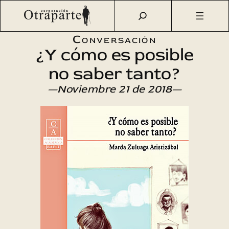
Saltar
Otraparte.org
/
Agenda Cultural
/
Literatura
/
¿Y cómo es
al
posible no saber tanto?
contenido
Conversación
¿Y cómo es posible
no saber tanto?
—Noviembre 21 de 2018—