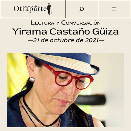
Saltar
Otraparte.org
/
Agenda Cultural
/
Literatura
/
Lectura y
al
conversación
contenido
Lectura y Conversación
Yirama Castaño Güiza
—21 de octubre de 2021—