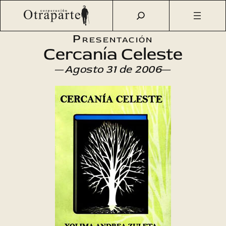
Saltar
Otraparte.org
/
Agenda Cultural
/
Literatura
/
Cercanía
al
celeste
contenido
Presentación
Cercanía Celeste
—
Agosto 31 de 2006
—