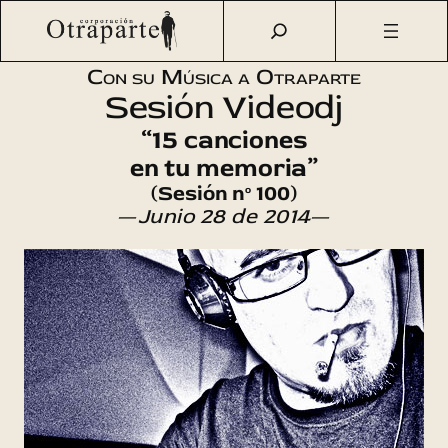
Saltar
Otraparte.org
/
Agenda Cultural
/
Música
/
15 canciones en
al
tu memoria
contenido
Con su Música a Otraparte
Sesión Videodj
“15 canciones
en tu memoria”
(Sesión nº 100)
—
Junio 28 de 2014
—