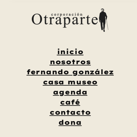
Saltar
al
contenido
inicio
nosotros
fernando gonzález
casa museo
agenda
café
contacto
dona