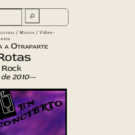
ultural
/
Música
/
Video-
ierto
a a Otraparte
Rotas
 Rock
 de 2010
—