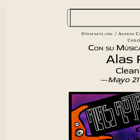
B
u
s
Otraparte.org
/
Agenda C
c
Conc
Con su Músic
a
Alas 
r
Clean
—
Mayo 21