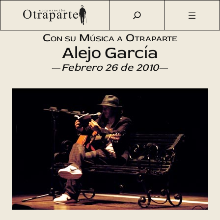
Saltar
Otraparte.org
/
Agenda Cultural
/
Música
/
Inicio
al
Temporada 2010
contenido
Con su Música a Otraparte
Alejo García
—
Febrero 26 de 2010
—