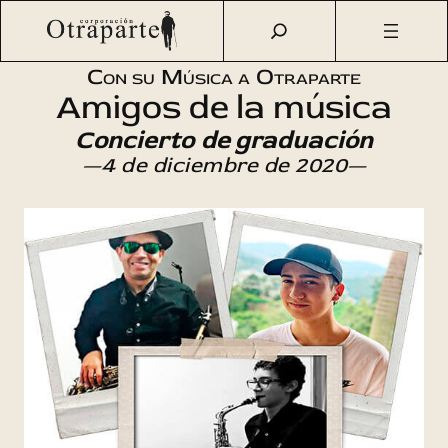
Saltar
Otraparte.org
/
Agenda Cultural
/
Música
/
Amigos de la
al
música
contenido
Con su Música a Otraparte
Amigos de la música
Concierto de graduación
—4 de diciembre de 2020—