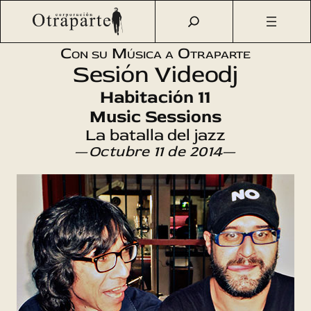
Saltar
Otraparte.org
/
Agenda Cultural
/
Música
/
Sesión Videodj
al
con Manel Dalmau
contenido
Con su Música a Otraparte
Sesión Videodj
Habitación 11
Music Sessions
La batalla del jazz
—
Octubre 11 de 2014
—