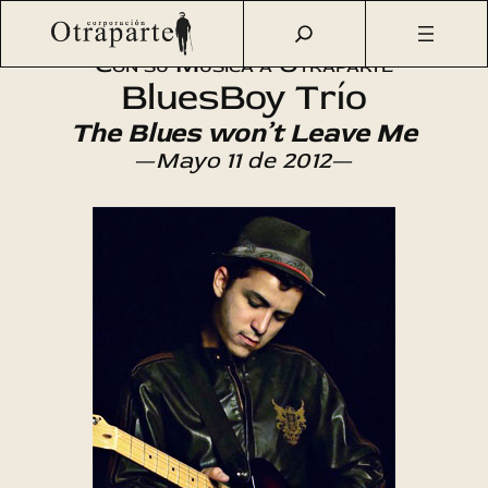
Saltar
Otraparte.org
/
Agenda Cultural
/
Música
/
Concierto
al
Con su Música a Otraparte
contenido
BluesBoy Trío
The Blues won’t Leave Me
—
Mayo 11 de 2012
—