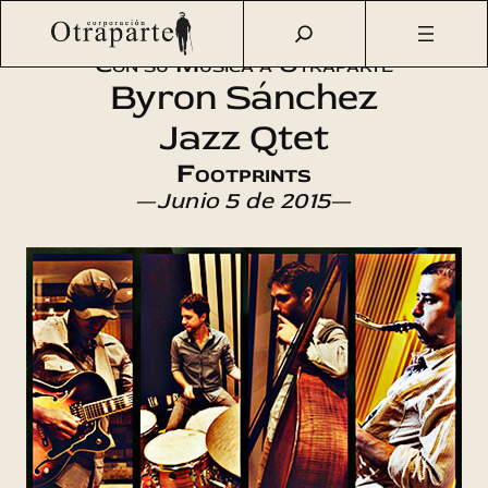
Saltar
Otraparte.org
/
Agenda Cultural
/
Música
/
Footprints
al
Con su Música a Otraparte
contenido
Byron Sánchez
Jazz Qtet
Footprints
—
Junio 5 de 2015
—