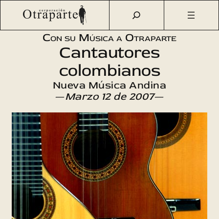
Saltar
Otraparte.org
/
Agenda Cultural
/
Música
/
Música Andina
al
Colombiana
contenido
Con su Música a Otraparte
Cantautores
colombianos
Nueva Música Andina
—
Marzo 12 de 2007
—