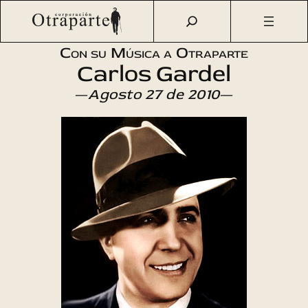
Saltar
Otraparte.org
/
Agenda Cultural
/
Música
/
Audición de
al
Carlos Gardel
contenido
Con su Música a Otraparte
Carlos Gardel
—
Agosto 27 de 2010
—