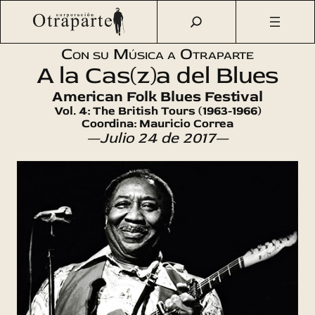
Saltar
Otraparte.org
/
Agenda Cultural
/
Música
/
A la Cas(z)a del
al
Blues (15)
contenido
Con su Música a Otraparte
A la Cas(z)a del Blues
American Folk Blues Festival
Vol. 4: The British Tours (1963-1966)
Coordina: Mauricio Correa
—Julio 24 de 2017—