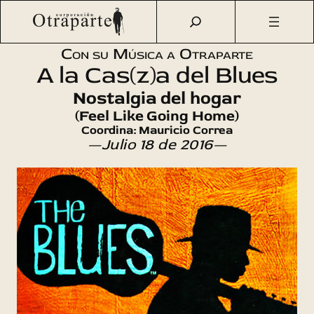
Saltar
Otraparte.org
/
Agenda Cultural
/
Música
/
A la Cas(z)a del
al
Blues (4)
contenido
Con su Música a Otraparte
A la Cas(z)a del Blues
Nostalgia del hogar
(Feel Like Going Home)
Coordina: Mauricio Correa
—Julio 18 de 2016—