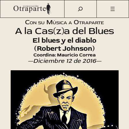
Saltar
Otraparte.org
/
Agenda Cultural
/
Música
/
A la Cas(z)a del
al
Blues (9)
contenido
Con su Música a Otraparte
A la Cas(z)a del Blues
El blues y el diablo
(Robert Johnson)
Coordina: Mauricio Correa
—Diciembre 12 de 2016—