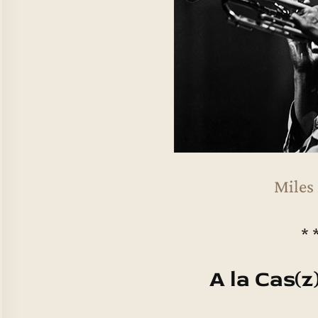
Miles
* 
A la Cas(z