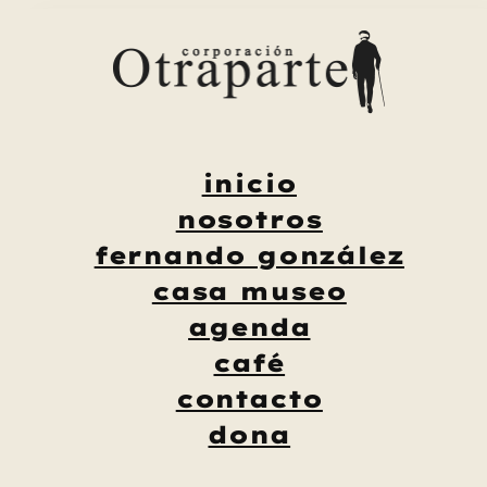
Saltar
al
contenido
inicio
nosotros
fernando gonzález
casa museo
agenda
café
contacto
dona