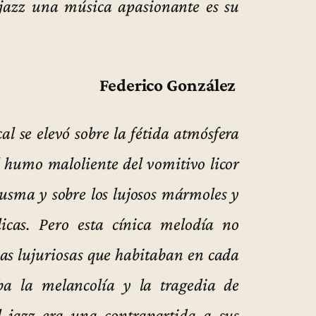
 jazz una música apasionante es su
Federico González
l se elevó sobre la fétida atmósfera
el humo maloliente del vomitivo licor
husma y sobre los lujosos mármoles y
icas. Pero esta cínica melodía no
tias lujuriosas que habitaban en cada
a la melancolía y la tragedia de
l jazz era una contrapartida a sus