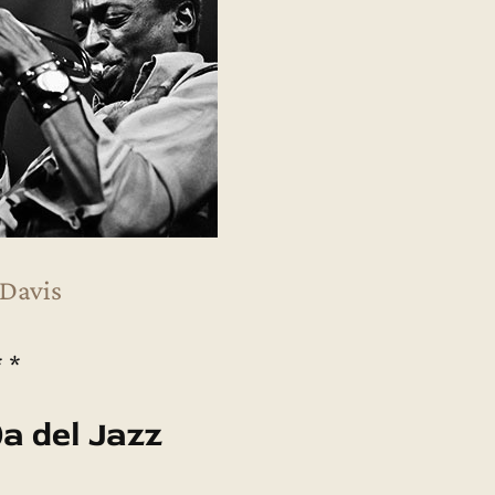
 Davis
* *
)a del Jazz