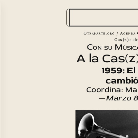
B
u
s
Otraparte.org
/
Agenda 
c
Cas(z)a de
Con su Músic
a
A la Cas(z
r
1959: El
cambió 
Coordina: Ma
—
Marzo 8