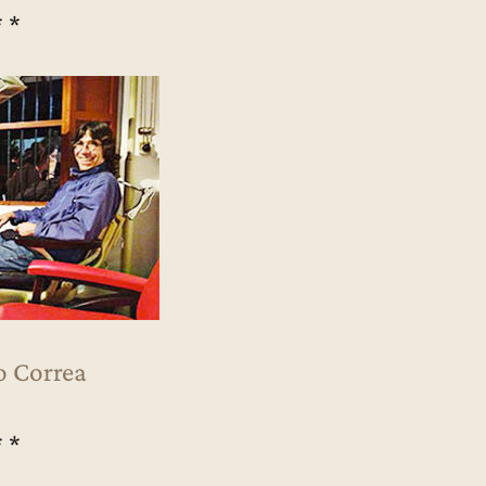
* *
o Correa
* *