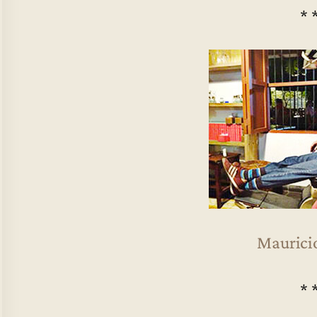
* 
Maurici
* 