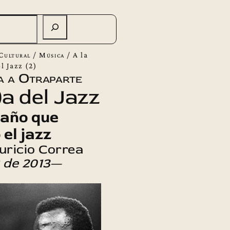
Cultural
/
Música
/
A la
l Jazz (2)
a a Otraparte
)a del Jazz
 año que
el jazz
uricio Correa
 de 2013
—