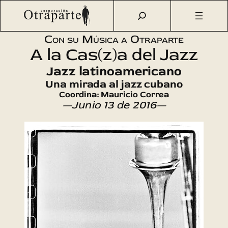
Saltar
Otraparte.org
/
Agenda Cultural
/
Música
/
A la Cas(z)a del
al
Jazz (30)
contenido
Con su Música a Otraparte
A la Cas(z)a del Jazz
Jazz latinoamericano
Una mirada al jazz cubano
Coordina: Mauricio Correa
—Junio 13 de 2016—