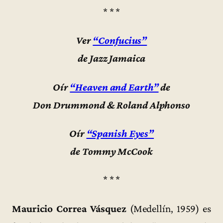
* * *
Ver
“Confucius”
de Jazz Jamaica
Oír
“Heaven and Earth”
de
Don Drummond & Roland Alphonso
Oír
“Spanish Eyes”
de Tommy McCook
* * *
Mauricio Correa Vásquez
(Medellín, 1959) es