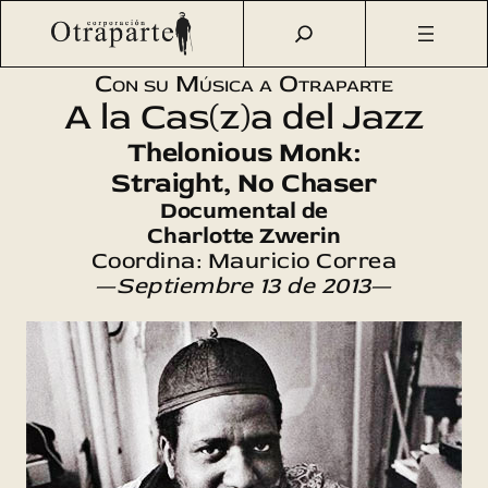
Saltar
Otraparte.org
/
Agenda Cultural
/
Música
/
A la Cas(z)a del
al
Jazz (8)
contenido
Con su Música a Otraparte
A la Cas(z)a del Jazz
Thelonious Monk:
Straight, No Chaser
Documental de
Charlotte Zwerin
Coordina: Mauricio Correa
—
Septiembre 13 de 2013
—