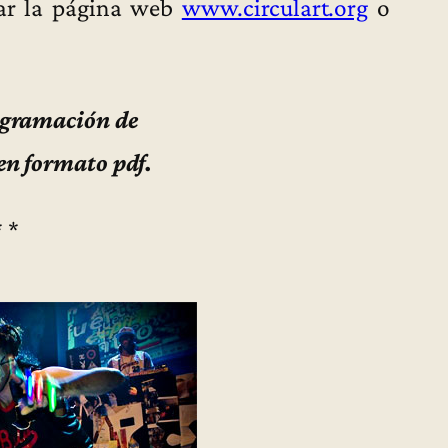
tar la página web
www.circulart.org
o
ogramación de
en formato pdf.
* *