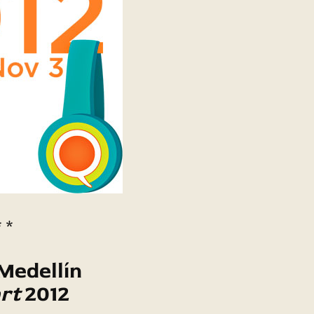
* *
Medellín
rt
2012