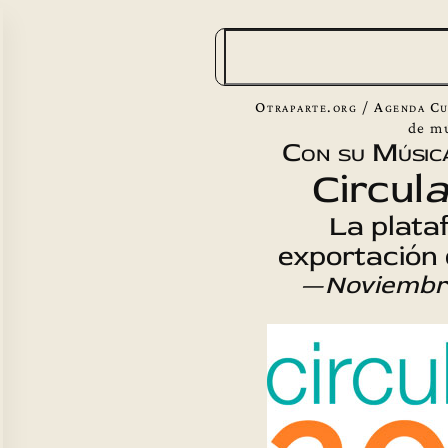
B
u
s
Otraparte.org
/
Agenda Cu
c
de m
Con su Músic
a
Circul
a
r
La plata
exportación 
—
Noviembr