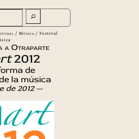
ltural
/
Música
/
Festival
úsica
a a Otraparte
rt
2012
forma de
de la música
e de 2012
—