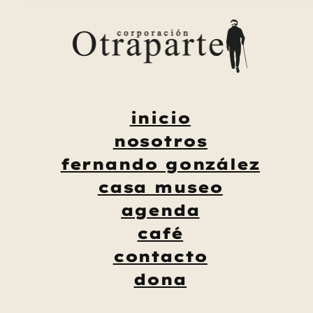
Saltar
al
contenido
inicio
nosotros
fernando gonzález
casa museo
agenda
café
contacto
dona