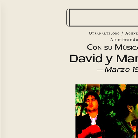
B
u
s
Otraparte.org
/
Agend
c
Alumbrando 
Con su Músic
a
David y Mar
r
—
Marzo 19