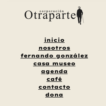
Saltar
al
contenido
inicio
nosotros
fernando gonzález
casa museo
agenda
café
contacto
dona