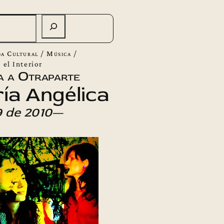
a Cultural
/
Música
/
el Interior
a a Otraparte
ía Angélica
 de 2010
—