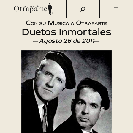
Saltar
Otraparte.org
/
Agenda Cultural
/
Música
/
Audición en
al
discos de 78 r.p.m.
contenido
Con su Música a Otraparte
Duetos Inmortales
—
Agosto 26 de 2011
—