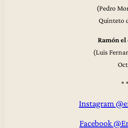
(Pedro Mor
Quinteto 
Ramón el
(Luis Ferna
Oct
* 
Instagram @e
Facebook @E