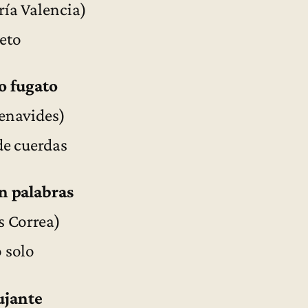
ía Valencia)
eto
 fugato
enavides)
de cuerdas
n palabras
s Correa)
 solo
ujante