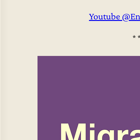
Youtube @En
* 