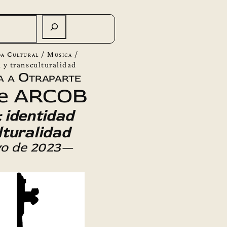
a Cultural
/
Música
/
 y transculturalidad
a a Otraparte
e ARCOB
 identidad
lturalidad
o de 2023—