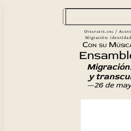
B
u
s
Otraparte.org
/
Agend
c
Migración: identidad
Con su Músic
a
Ensambl
r
Migración:
y transcu
—26 de may