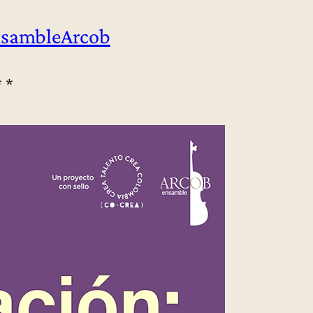
sambleArcob
* *