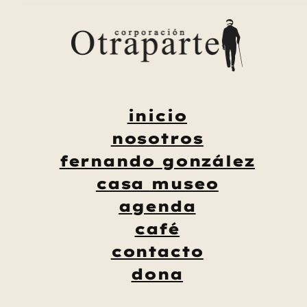
Saltar
al
contenido
inicio
nosotros
fernando gonzález
casa museo
agenda
café
contacto
dona