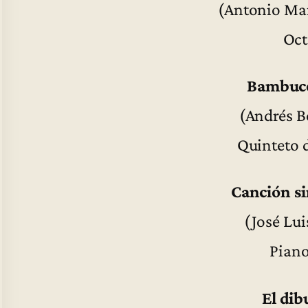
(Antonio Mar
Oct
Bambuco
(Andrés B
Quinteto 
Canción si
(José Lui
Piano
El dib