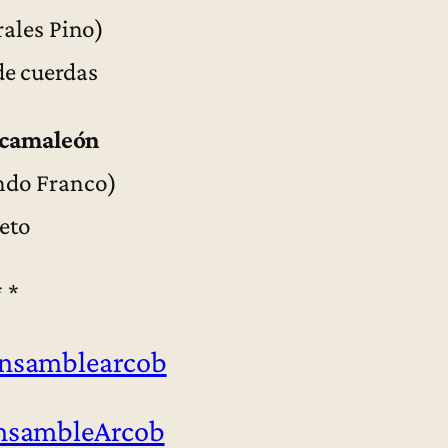
ales Pino)
de cuerdas
 camaleón
ndo Franco)
eto
* *
nsamblearcob
nsambleArcob