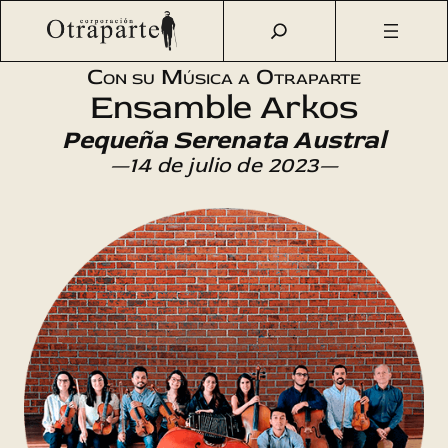
Saltar
Otraparte.org
/
Agenda Cultural
/
Música
/
Pequeña
al
Serenata Austral
contenido
Con su Música a Otraparte
Ensamble Arkos
Pequeña Serenata Austral
—14 de julio de 2023—