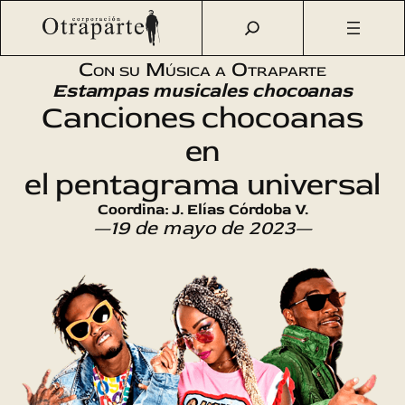
Saltar
Otraparte.org
/
Agenda Cultural
/
Música
/
Canciones
al
chocoanas en el pentagrama universal
contenido
Con su Música a Otraparte
Estampas musicales chocoanas
Canciones chocoanas
en
el pentagrama universal
Coordina: J. Elías Córdoba V.
—19 de mayo de 2023—