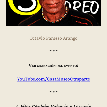
Octavio Panesso Arango
* * *
Ver grabación del evento:
YouTube.com/CasaMuseoOtraparte
* * *
J. Elías Córdoba Valencia y Lascario