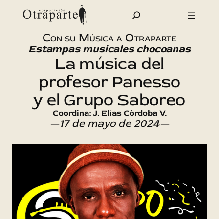
Saltar
Otraparte.org
/
Agenda Cultural
/
Música
/
La música del
al
profesor Panesso y el Grupo Saboreo
contenido
Con su Música a Otraparte
Estampas musicales chocoanas
La música del
profesor Panesso
y el Grupo Saboreo
Coordina: J. Elías Córdoba V.
—17 de mayo de 2024—