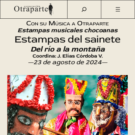
Saltar
Otraparte.org
/
Agenda Cultural
/
Música
/
Estampas del
al
sainete
contenido
Con su Música a Otraparte
Estampas musicales chocoanas
Estampas del sainete
Del río a la montaña
Coordina: J. Elías Córdoba V.
—23 de agosto de 2024—