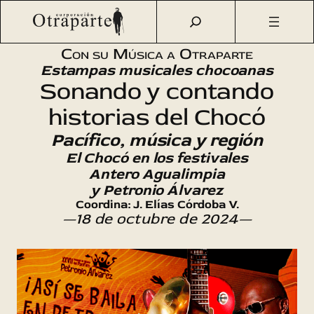
Saltar
Otraparte.org
/
Agenda Cultural
/
Música
/
Pacífico, música
al
y región
contenido
Con su Música a Otraparte
Estampas musicales chocoanas
Sonando y contando
historias del Chocó
Pacífico, música y región
El Chocó en los festivales
Antero Agualimpia
y Petronio Álvarez
Coordina: J. Elías Córdoba V.
—18 de octubre de 2024—