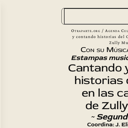
B
u
s
Otraparte.org
/
Agenda Cul
c
y contando historias del 
Zully Mu
a
Con su Músic
r
Estampas music
Cantando 
historias
en las c
de Zully
~ Segund
Coordina: J. E