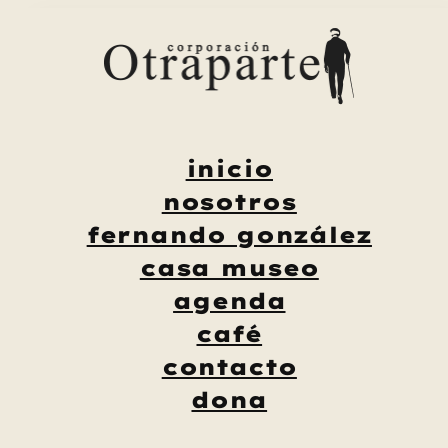
Saltar
al
contenido
inicio
nosotros
fernando gonzález
casa museo
agenda
café
contacto
dona