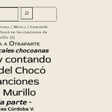
tural
/
Música
/
Cantando
Chocó en las canciones de
rillo (2)
a a Otraparte
ales chocoanas
y contando
 del Chocó
anciones
 Murillo
a parte ~
lías Córdoba V.