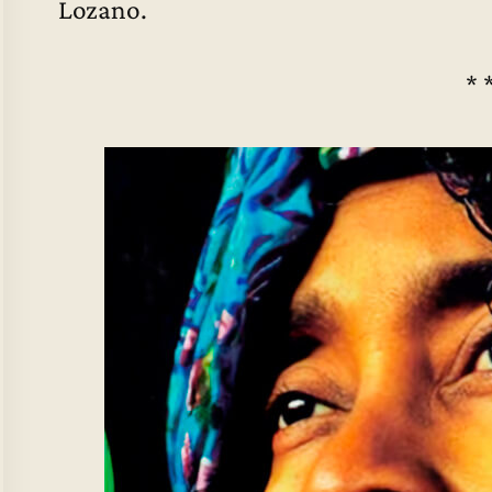
Lozano.
* 