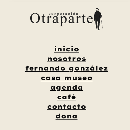
Saltar
al
contenido
inicio
nosotros
fernando gonzález
casa museo
agenda
café
contacto
dona