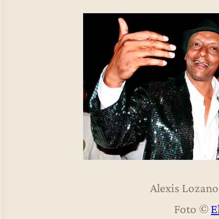
Alexis Lozano 
Foto ©
E