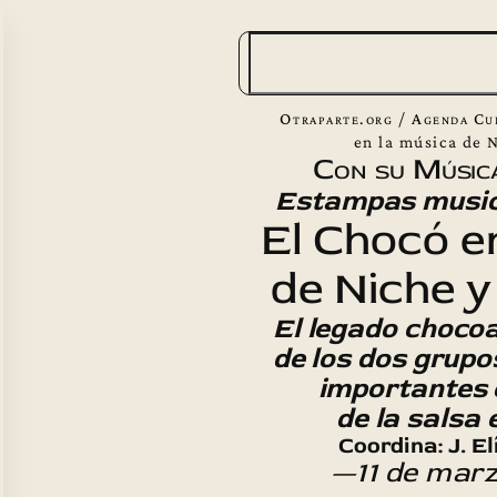
B
u
s
Otraparte.org
/
Agenda Cu
c
en la música de 
Con su Músic
a
Estampas music
r
El Chocó e
de Niche 
El legado chocoa
de los dos grup
importantes e
de la salsa
Coordina: J. E
—11 de mar