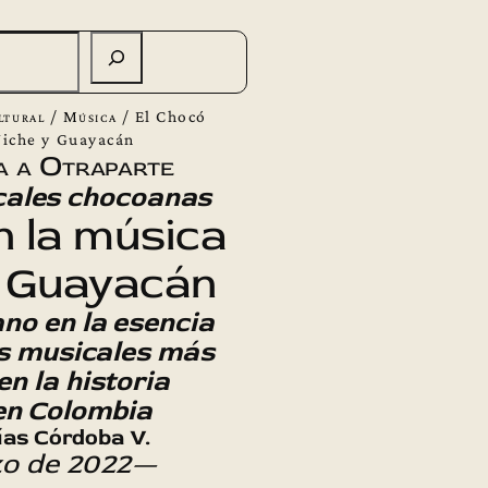
ltural
/
Música
/
El Chocó
Niche y Guayacán
a a Otraparte
ales chocoanas
n la música
y Guayacán
no en la esencia
os musicales más
n la historia
 en Colombia
lías Córdoba V.
zo de 2022—