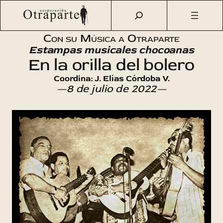
Saltar
Otraparte.org
/
Agenda Cultural
/
Música
/
En la orilla del
al
bolero
contenido
Con su Música a Otraparte
Estampas musicales chocoanas
En la orilla del bolero
Coordina: J. Elías Córdoba V.
—8 de julio de 2022—