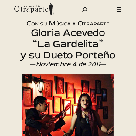
Saltar
Otraparte.org
/
Agenda Cultural
/
Música
/
Tangos y
al
milongas
contenido
Con su Música a Otraparte
Gloria Acevedo
“La Gardelita”
y su Dueto Porteño
—
Noviembre 4 de 2011
—