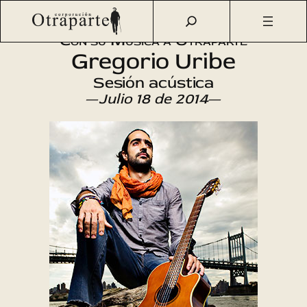
Saltar
Otraparte.org
/
Agenda Cultural
/
Música
/
Sesión acústica
al
Con su Música a Otraparte
contenido
Gregorio Uribe
Sesión acústica
—
Julio 18 de 2014
—