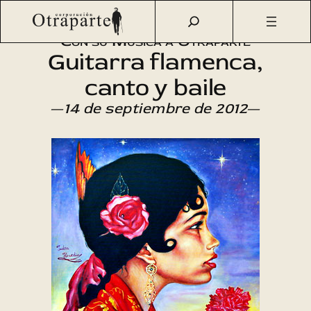
Saltar
Otraparte.org
/
Agenda Cultural
/
Música
/
Recital flamenco
al
Con su Música a Otraparte
contenido
Guitarra flamenca,
canto y baile
—
14 de septiembre de 2012
—