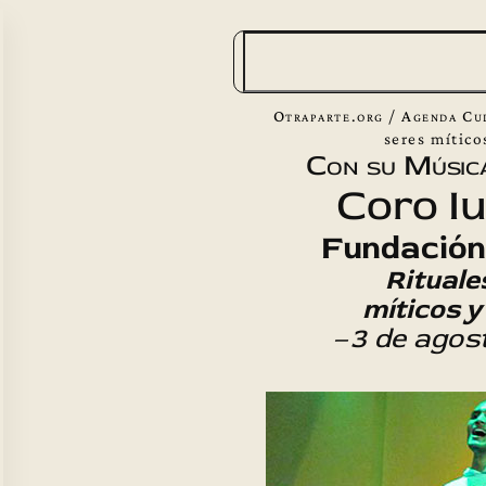
B
u
s
Otraparte.org
/
Agenda Cu
c
seres mítico
Con su Músic
a
Coro I
r
Fundación
Rituale
míticos y
–
3 de agos