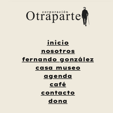
Saltar
al
contenido
inicio
nosotros
fernando gonzález
casa museo
agenda
café
contacto
dona