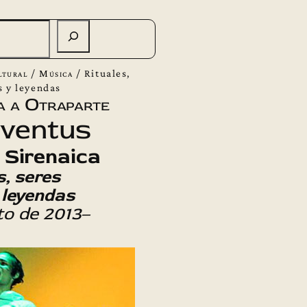
ltural
/
Música
/
Rituales,
s y leyendas
a a Otraparte
uventus
 Sirenaica
s, seres
 leyendas
to de 2013
–