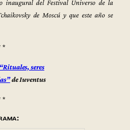
o inaugural del Festival Universo de la
Tchaikovsky de Moscú y que este año se
* *
“Rituales, seres
das”
de Iuventus
* *
rama: