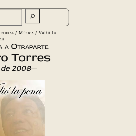
ltural
/
Música
/
Valió la
na
a a Otraparte
ro Torres
 de 2008
—