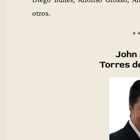
otros.
* 
John 
Torres d