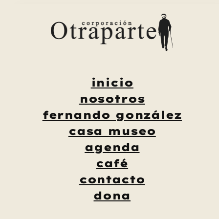
Saltar
al
contenido
inicio
nosotros
fernando gonzález
casa museo
agenda
café
contacto
dona