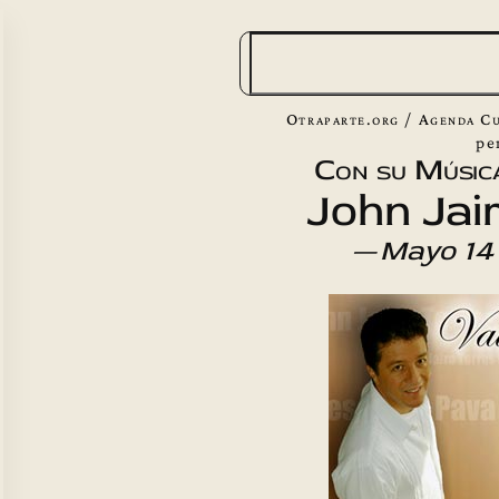
B
u
s
Otraparte.org
/
Agenda Cu
c
pe
Con su Músic
a
John Jai
r
—
Mayo 14