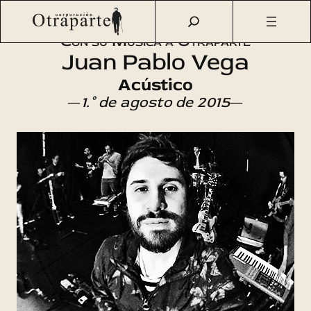
Saltar
Otraparte.org
/
Agenda Cultural
/
Música
/
Acústico
al
Con su Música a Otraparte
contenido
Juan Pablo Vega
Acústico
—
1.° de agosto de 2015
—