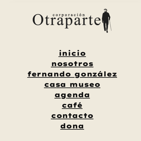
Saltar
al
contenido
inicio
nosotros
fernando gonzález
casa museo
agenda
café
contacto
dona