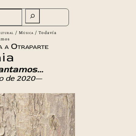
ltural
/
Música
/
Todavía
amos
a a Otraparte
ia
cantamos…
io de 2020—