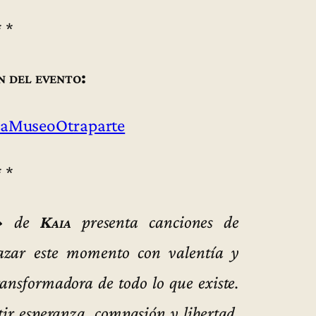
* *
n del evento:
aMuseoOtraparte
* *
»
de
Kaia
presenta canciones de
razar este momento con valentía y
ansformadora de todo lo que existe.
ir esperanza, compasión y libertad.