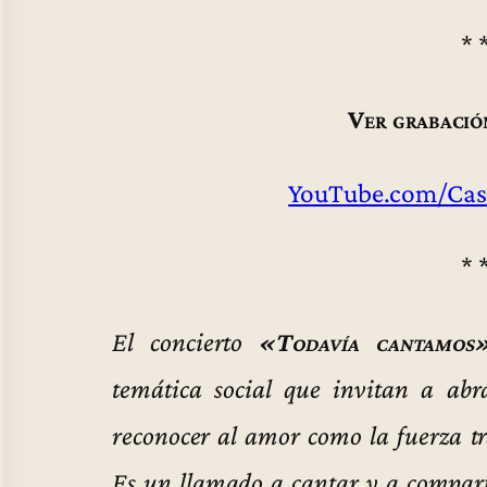
* 
Ver grabació
YouTube.com/Cas
* 
El concierto
«Todavía cantamos
temática social que invitan a ab
reconocer al amor como la fuerza tr
Es un llamado a cantar y a compart