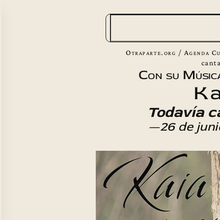
B
u
s
Otraparte.org
/
Agenda Cu
c
cant
Con su Músic
a
Ka
r
Todavía 
—26 de jun