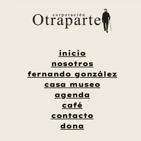
Saltar
al
contenido
inicio
nosotros
fernando gonzález
casa museo
agenda
café
contacto
dona