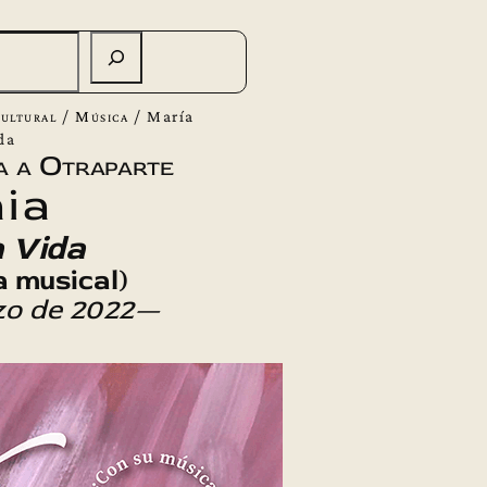
ultural
/
Música
/
María
da
a a Otraparte
ia
 Vida
a musical)
zo de 2022—