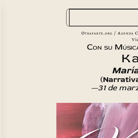
B
u
s
Otraparte.org
/
Agenda C
c
Vi
Con su Músic
a
Ka
r
María
(Narrativ
—31 de mar